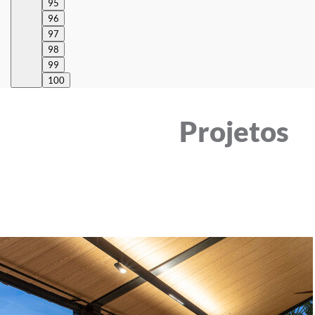
95
96
97
98
99
100
Projetos