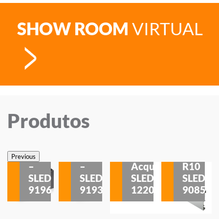
SHOW ROOM
VIRTUAL
Produtos
Veneza
Veneza
Sobrepor
Sobrepor
Potenza
Rodapé
Previous
–
–
Acqua
R10
etores
SLED
SLED
SLED
SLED
is
9196
9193
1220
9085