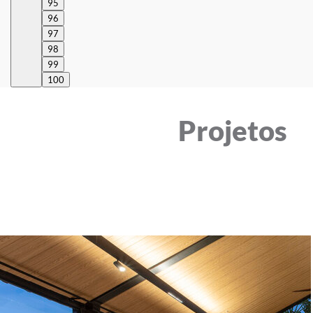
95
96
97
98
99
100
Projetos