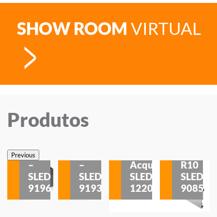
SHOW ROOM
VIRTUAL
Produtos
Veneza
Veneza
Sobrepor
Sobrepor
Potenza
Rodapé
Previous
–
–
Acqua
R10
etores
SLED
SLED
SLED
SLED
is
9196
9193
1220
9085