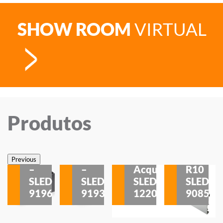
SHOW ROOM
VIRTUAL
Produtos
Veneza
Veneza
Sobrepor
Sobrepor
Potenza
Rodapé
Previous
–
–
Acqua
R10
etores
SLED
SLED
SLED
SLED
is
9196
9193
1220
9085