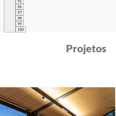
95
96
97
98
99
100
Projetos