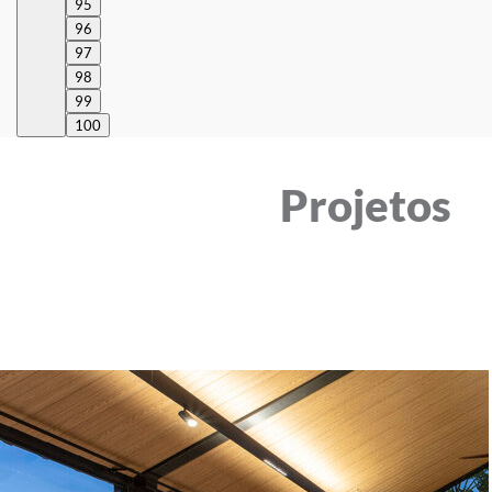
95
96
97
98
99
100
Projetos