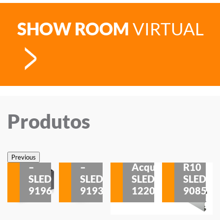
SHOW ROOM
VIRTUAL
Produtos
Veneza
Veneza
Sobrepor
Sobrepor
Potenza
Rodapé
Previous
–
–
Acqua
R10
etores
SLED
SLED
SLED
SLED
is
9196
9193
1220
9085