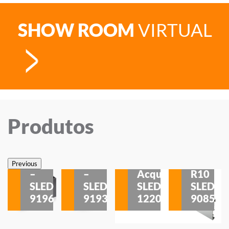
SHOW ROOM
VIRTUAL
Produtos
Veneza
Veneza
Sobrepor
Sobrepor
Potenza
Rodapé
Previous
–
–
Acqua
R10
etores
SLED
SLED
SLED
SLED
is
9196
9193
1220
9085