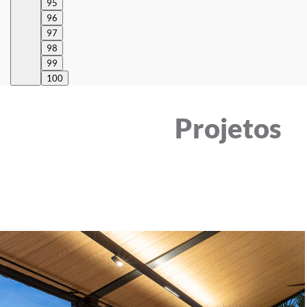
95
96
97
98
99
100
Projetos