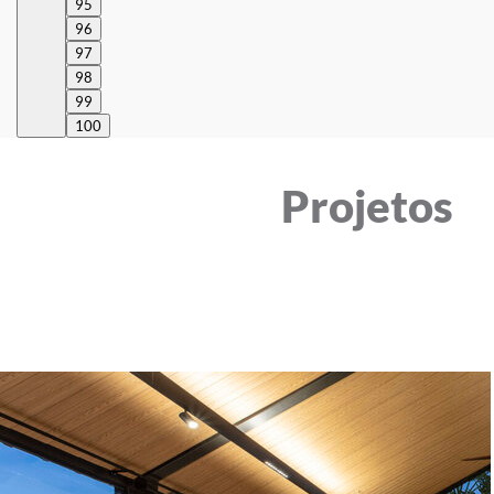
95
96
97
98
99
100
Projetos