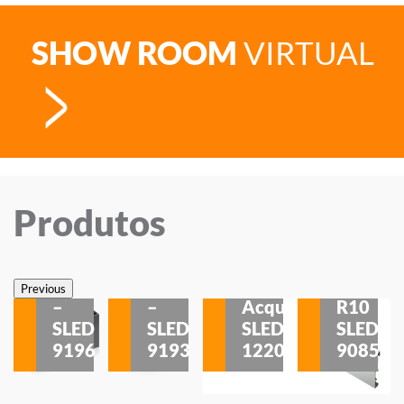
SHOW ROOM
VIRTUAL
Produtos
Veneza
Veneza
Sobrepor
Sobrepor
Potenza
Rodapé
Previous
–
–
Acqua
R10
etores
SLED
SLED
SLED
SLED
is
9196
9193
1220
9085