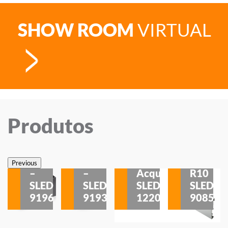
SHOW ROOM
VIRTUAL
Produtos
Veneza
Veneza
Sobrepor
Sobrepor
Potenza
Rodapé
Previous
–
–
Acqua
R10
etores
SLED
SLED
SLED
SLED
is
9196
9193
1220
9085