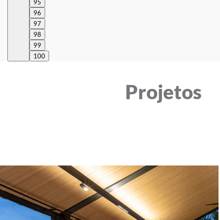
95
96
97
98
99
100
Projetos