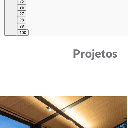
95
96
97
98
99
100
Projetos