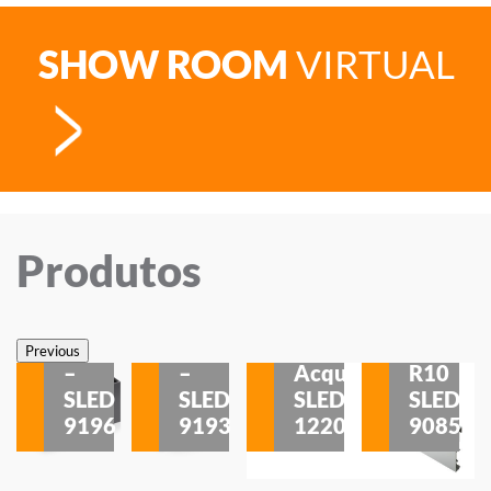
SHOW ROOM
VIRTUAL
Produtos
Veneza
Veneza
Sobrepor
Sobrepor
Potenza
Rodapé
Previous
–
–
Acqua
R10
etores
SLED
SLED
SLED
SLED
is
9196
9193
1220
9085