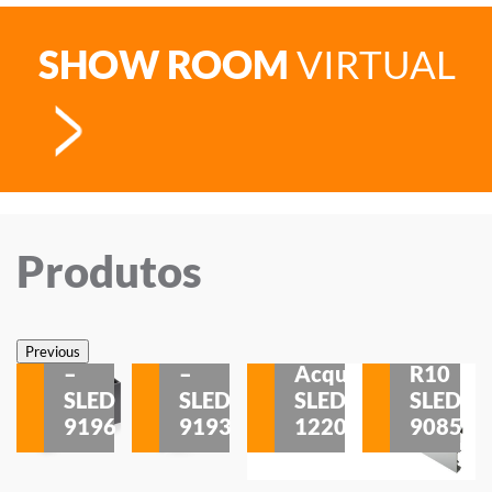
SHOW ROOM
VIRTUAL
Produtos
Veneza
Veneza
Sobrepor
Sobrepor
Potenza
Rodapé
Previous
–
–
Acqua
R10
etores
SLED
SLED
SLED
SLED
is
9196
9193
1220
9085