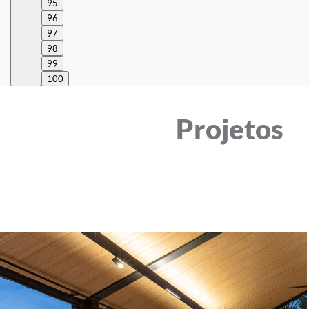
95
96
97
98
99
100
Projetos