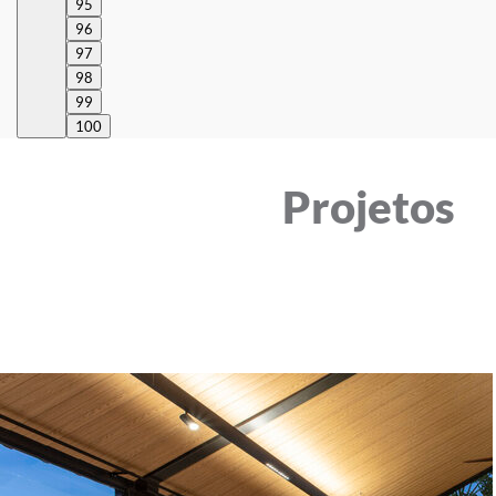
95
96
97
98
99
100
Projetos