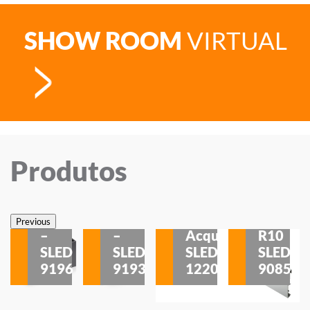
SHOW ROOM
VIRTUAL
Produtos
Veneza
Veneza
Sobrepor
Sobrepor
Potenza
Rodapé
Previous
–
–
Acqua
R10
etores
SLED
SLED
SLED
SLED
is
9196
9193
1220
9085