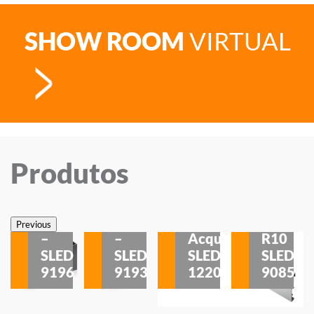
SHOW ROOM
VIRTUAL
Produtos
Veneza
Veneza
Sobrepor
Sobrepor
Potenza
Rodapé
Previous
–
–
Acqua
R10
etores
SLED
SLED
SLED
SLED
is
9196
9193
1220
9085