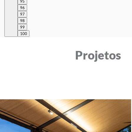
95
96
97
98
99
100
Projetos