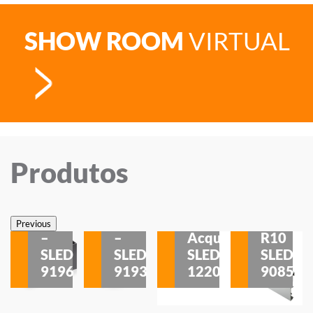
SHOW ROOM
VIRTUAL
Produtos
Veneza
Veneza
Sobrepor
Sobrepor
Potenza
Rodapé
Previous
–
–
Acqua
R10
etores
SLED
SLED
SLED
SLED
is
9196
9193
1220
9085