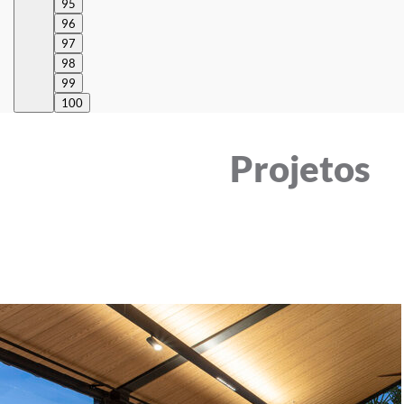
95
96
97
98
99
100
Projetos