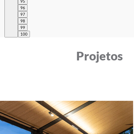
95
96
97
98
99
100
Projetos