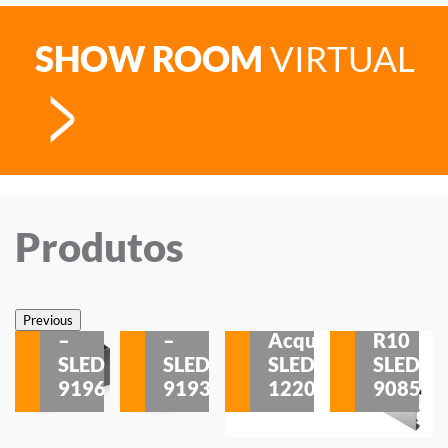
SHOW ROOM
VIRTUAL
Produtos
Veneza
Veneza
Sobrepor
Sobrepor
Potenza
Rodapé
Previous
–
–
Acqua
R10
etores
SLED
SLED
SLED
SLED
is
9196
9193
1220
9085