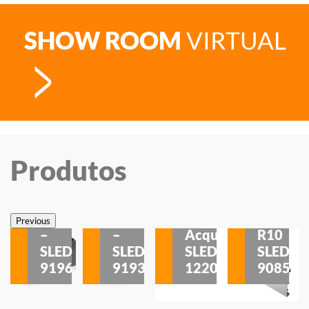
SHOW ROOM
VIRTUAL
Produtos
Veneza
Veneza
Sobrepor
Sobrepor
Potenza
Rodapé
Previous
–
–
Acqua
R10
etores
SLED
SLED
SLED
SLED
is
9196
9193
1220
9085