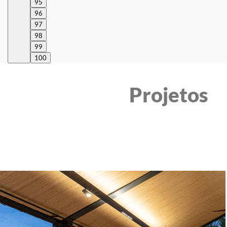
95
96
97
98
99
100
Projetos