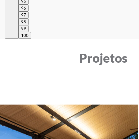
95
96
97
98
99
100
Projetos