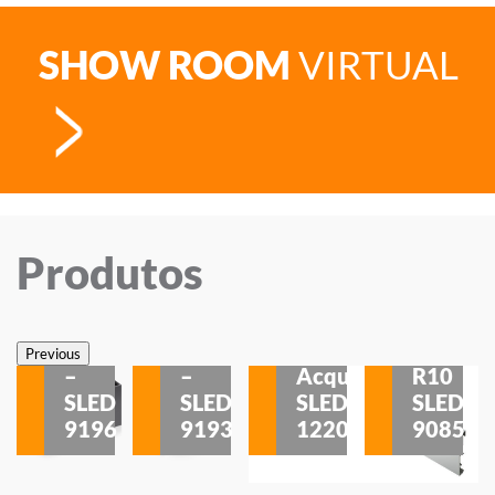
SHOW ROOM
VIRTUAL
Produtos
Veneza
Veneza
Sobrepor
Sobrepor
Potenza
Rodapé
Previous
–
–
Acqua
R10
etores
SLED
SLED
SLED
SLED
is
9196
9193
1220
9085