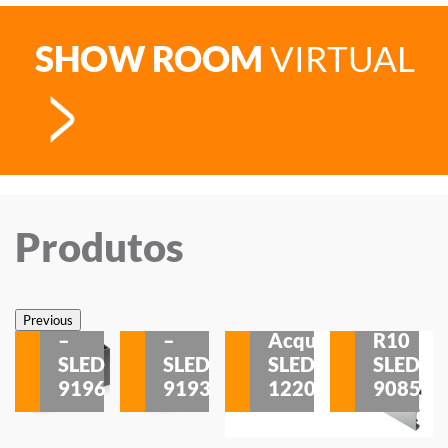
SHOW ROOM
VIRTUAL
Produtos
Veneza
Veneza
Sobrepor
Sobrepor
Potenza
Rodapé
Previous
–
–
Acqua
R10
etores
SLED
SLED
SLED
SLED
is
9196
9193
1220
9085