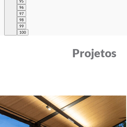
95
96
97
98
99
100
Projetos