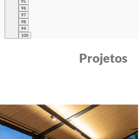
95
96
97
98
99
100
Projetos