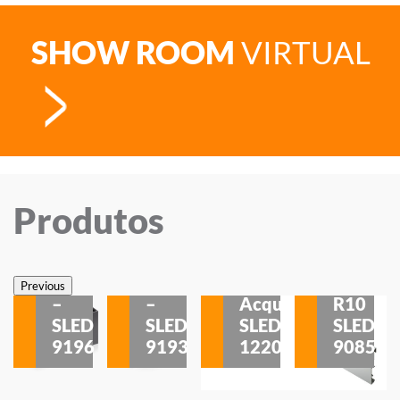
SHOW ROOM
VIRTUAL
Produtos
Veneza
Veneza
Sobrepor
Sobrepor
Potenza
Rodapé
Previous
–
–
Acqua
R10
etores
SLED
SLED
SLED
SLED
is
9196
9193
1220
9085