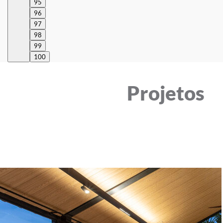
95
96
97
98
99
100
Projetos