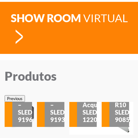
SHOW ROOM
VIRTUAL
Produtos
Veneza
Veneza
Sobrepor
Sobrepor
Potenza
Rodapé
Previous
–
–
Acqua
R10
etores
SLED
SLED
SLED
SLED
is
9196
9193
1220
9085