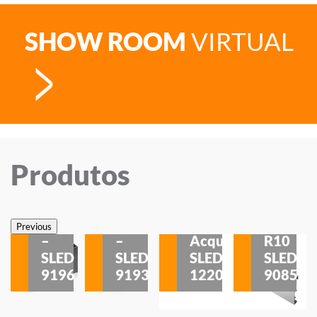
SHOW ROOM
VIRTUAL
Produtos
Veneza
Veneza
Sobrepor
Sobrepor
Potenza
Rodapé
Previous
–
–
Acqua
R10
etores
SLED
SLED
SLED
SLED
is
9196
9193
1220
9085