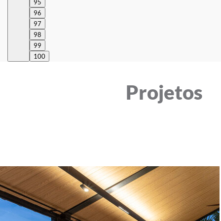
95
96
97
98
99
100
Projetos