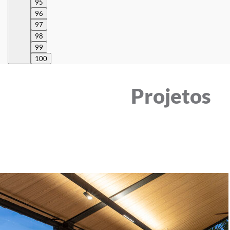
95
96
97
98
99
100
Projetos