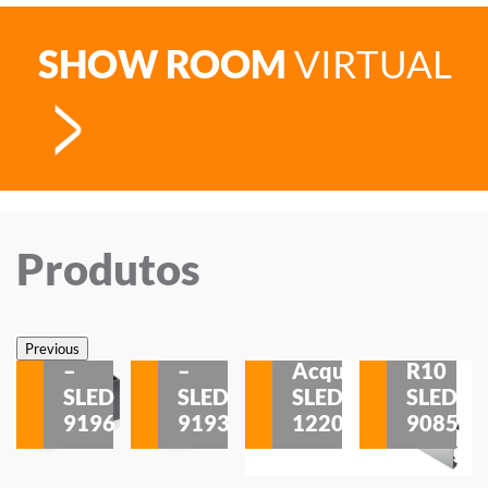
SHOW ROOM
VIRTUAL
Produtos
Veneza
Veneza
Sobrepor
Sobrepor
Potenza
Rodapé
Previous
–
–
Acqua
R10
etores
SLED
SLED
SLED
SLED
is
9196
9193
1220
9085