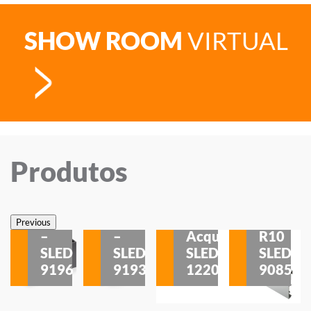
SHOW ROOM
VIRTUAL
Produtos
Veneza
Veneza
Sobrepor
Sobrepor
Potenza
Rodapé
Previous
–
–
Acqua
R10
etores
SLED
SLED
SLED
SLED
is
9196
9193
1220
9085