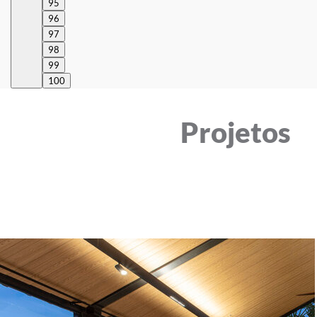
95
96
97
98
99
100
Projetos