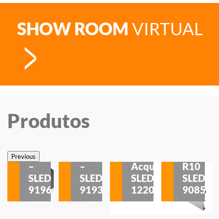
SHOW ROOM
VIRTUAL
Produtos
Veneza
Veneza
Sobrepor
Sobrepor
Potenza
Rodapé
Previous
–
–
Acqua
R10
etores
SLED
SLED
SLED
SLED
is
9196
9193
1220
9085