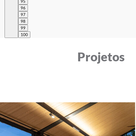
95
96
97
98
99
100
Projetos