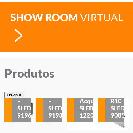
SHOW ROOM
VIRTUAL
Produtos
Veneza
Veneza
Sobrepor
Sobrepor
Potenza
Rodapé
Previous
–
–
Acqua
R10
etores
SLED
SLED
SLED
SLED
is
9196
9193
1220
9085