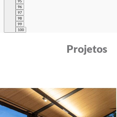
95
96
97
98
99
100
Projetos