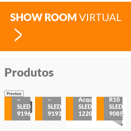
SHOW ROOM
VIRTUAL
Produtos
Veneza
Veneza
Sobrepor
Sobrepor
Potenza
Rodapé
Previous
–
–
Acqua
R10
etores
SLED
SLED
SLED
SLED
is
9196
9193
1220
9085