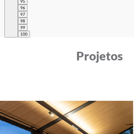
95
96
97
98
99
100
Projetos