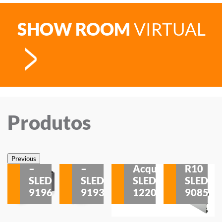
SHOW ROOM
VIRTUAL
Produtos
Veneza
Veneza
Sobrepor
Sobrepor
Potenza
Rodapé
Previous
–
–
Acqua
R10
etores
SLED
SLED
SLED
SLED
is
9196
9193
1220
9085