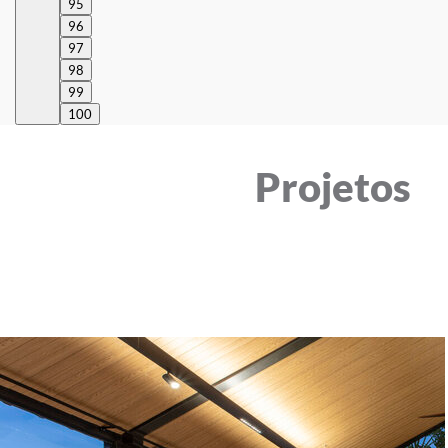
95
96
97
98
99
100
Projetos