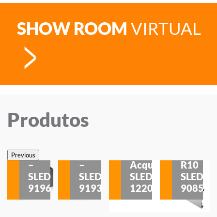
SHOW ROOM
VIRTUAL
Produtos
Veneza
Veneza
Sobrepor
Sobrepor
Potenza
Rodapé
Previous
–
–
Acqua
R10
etores
SLED
SLED
SLED
SLED
is
9196
9193
1220
9085