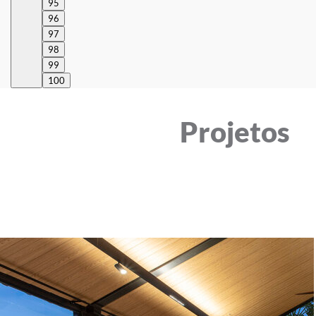
95
96
97
98
99
100
Projetos