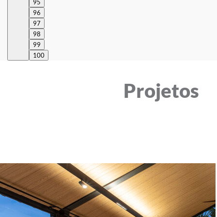
95
96
97
98
99
100
Projetos