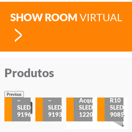
SHOW ROOM
VIRTUAL
Produtos
Veneza
Veneza
Sobrepor
Sobrepor
Potenza
Rodapé
Previous
–
–
Acqua
R10
etores
SLED
SLED
SLED
SLED
is
9196
9193
1220
9085