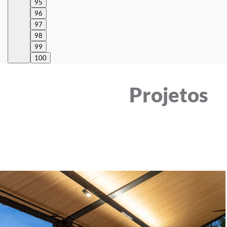
95
96
97
98
99
100
Projetos