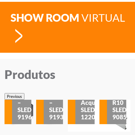
SHOW ROOM
VIRTUAL
Produtos
Veneza
Veneza
Sobrepor
Sobrepor
Potenza
Rodapé
Previous
–
–
Acqua
R10
etores
SLED
SLED
SLED
SLED
is
9196
9193
1220
9085