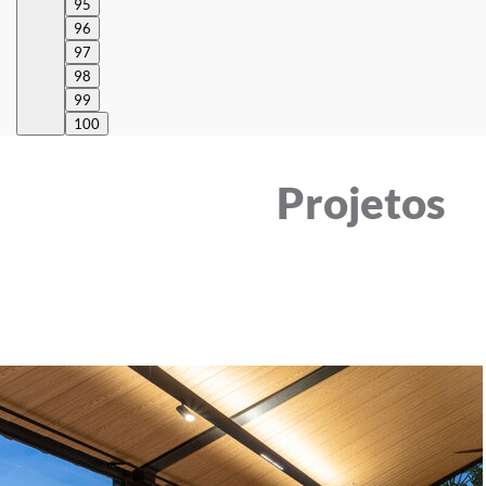
95
96
97
98
99
100
Projetos