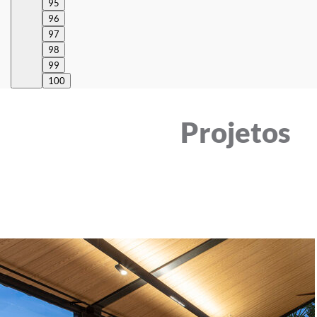
95
96
97
98
99
100
Projetos