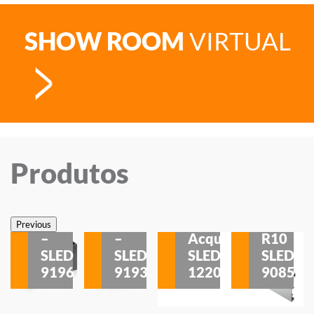
SHOW ROOM
VIRTUAL
Produtos
Veneza
Veneza
Sobrepor
Sobrepor
Potenza
Rodapé
Previous
–
–
Acqua
R10
etores
SLED
SLED
SLED
SLED
is
9196
9193
1220
9085