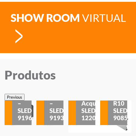
SHOW ROOM
VIRTUAL
Produtos
Veneza
Veneza
Sobrepor
Sobrepor
Potenza
Rodapé
Previous
–
–
Acqua
R10
etores
SLED
SLED
SLED
SLED
is
9196
9193
1220
9085