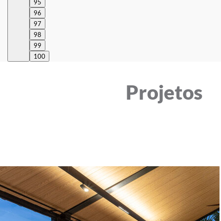
95
96
97
98
99
100
Projetos