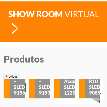
SHOW ROOM
VIRTUAL
Produtos
Veneza
Veneza
Sobrepor
Sobrepor
Potenza
Rodapé
Previous
–
–
Acqua
R10
etores
SLED
SLED
SLED
SLED
is
9196
9193
1220
9085