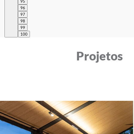
95
96
97
98
99
100
Projetos