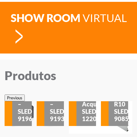
SHOW ROOM
VIRTUAL
Produtos
Veneza
Veneza
Sobrepor
Sobrepor
Potenza
Rodapé
Previous
–
–
Acqua
R10
etores
SLED
SLED
SLED
SLED
is
9196
9193
1220
9085