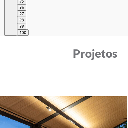
95
96
97
98
99
100
Projetos