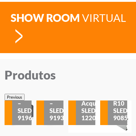
SHOW ROOM
VIRTUAL
Produtos
Veneza
Veneza
Sobrepor
Sobrepor
Potenza
Rodapé
Previous
–
–
Acqua
R10
etores
SLED
SLED
SLED
SLED
is
9196
9193
1220
9085