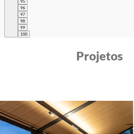
95
96
97
98
99
100
Projetos