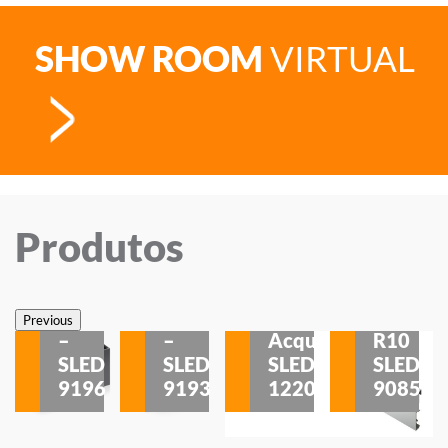
SHOW ROOM
VIRTUAL
Produtos
Veneza
Veneza
Sobrepor
Sobrepor
Potenza
Rodapé
Previous
–
–
Acqua
R10
etores
SLED
SLED
SLED
SLED
is
9196
9193
1220
9085