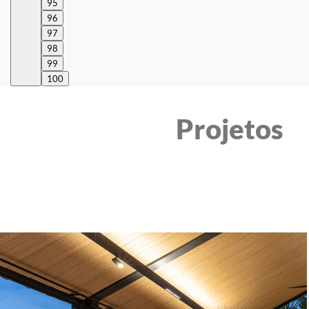
95
96
97
98
99
100
Projetos