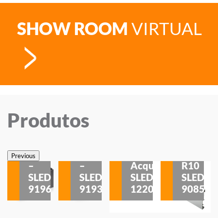
SHOW ROOM
VIRTUAL
Produtos
Veneza
Veneza
Sobrepor
Sobrepor
Potenza
Rodapé
Previous
–
–
Acqua
R10
etores
SLED
SLED
SLED
SLED
is
9196
9193
1220
9085