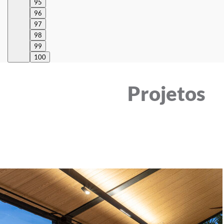
95
96
97
98
99
100
Projetos