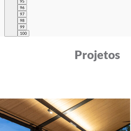
95
96
97
98
99
100
Projetos