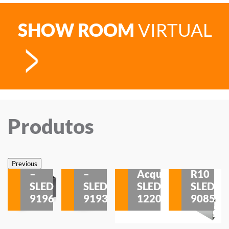
SHOW ROOM
VIRTUAL
Produtos
Veneza
Veneza
Sobrepor
Sobrepor
Potenza
Rodapé
Previous
–
–
Acqua
R10
etores
SLED
SLED
SLED
SLED
is
9196
9193
1220
9085