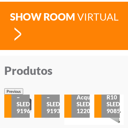
SHOW ROOM
VIRTUAL
Produtos
Veneza
Veneza
Sobrepor
Sobrepor
Potenza
Rodapé
Previous
–
–
Acqua
R10
etores
SLED
SLED
SLED
SLED
is
9196
9193
1220
9085