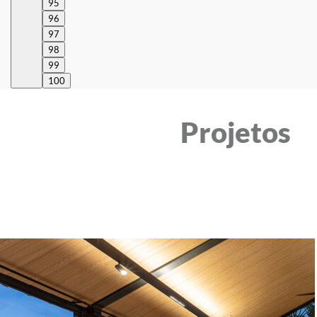
95
96
97
98
99
100
Projetos