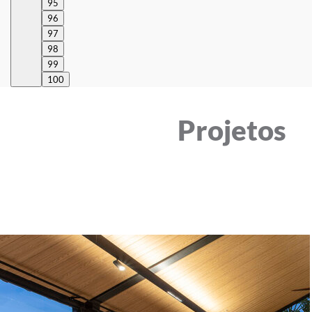
95
96
97
98
99
100
Projetos