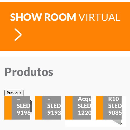
SHOW ROOM
VIRTUAL
Produtos
Veneza
Veneza
Sobrepor
Sobrepor
Potenza
Rodapé
Previous
–
–
Acqua
R10
etores
SLED
SLED
SLED
SLED
is
9196
9193
1220
9085