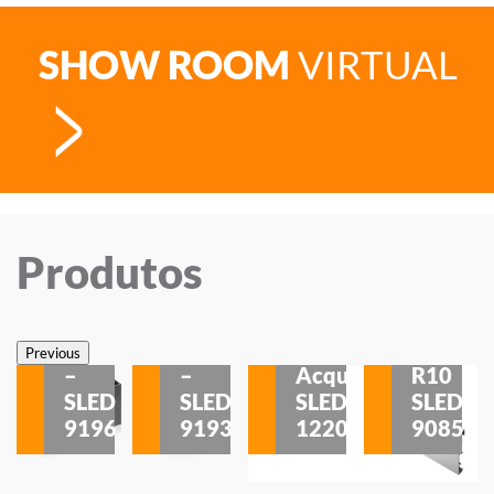
SHOW ROOM
VIRTUAL
Produtos
Veneza
Veneza
Sobrepor
Sobrepor
Potenza
Rodapé
Previous
–
–
Acqua
R10
etores
SLED
SLED
SLED
SLED
is
9196
9193
1220
9085