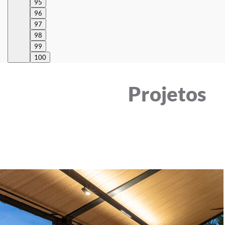
95
96
97
98
99
100
Projetos