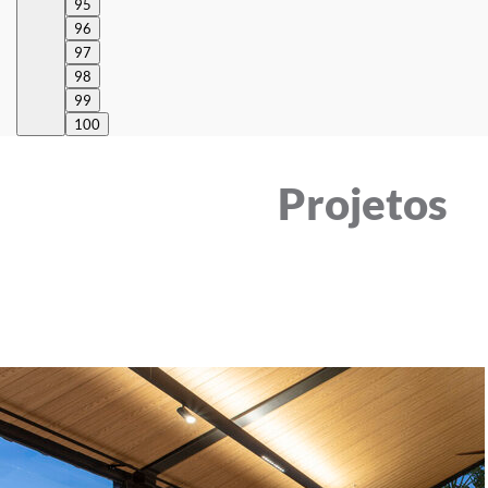
95
96
97
98
99
100
Projetos