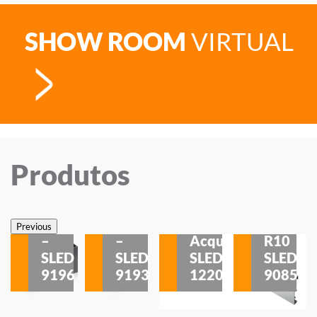
SHOW ROOM
VIRTUAL
Produtos
Veneza
Veneza
Sobrepor
Sobrepor
Potenza
Rodapé
Previous
–
–
Acqua
R10
etores
SLED
SLED
SLED
SLED
is
9196
9193
1220
9085