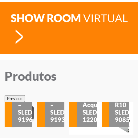
SHOW ROOM
VIRTUAL
Produtos
Veneza
Veneza
Sobrepor
Sobrepor
Potenza
Rodapé
Previous
–
–
Acqua
R10
etores
SLED
SLED
SLED
SLED
is
9196
9193
1220
9085