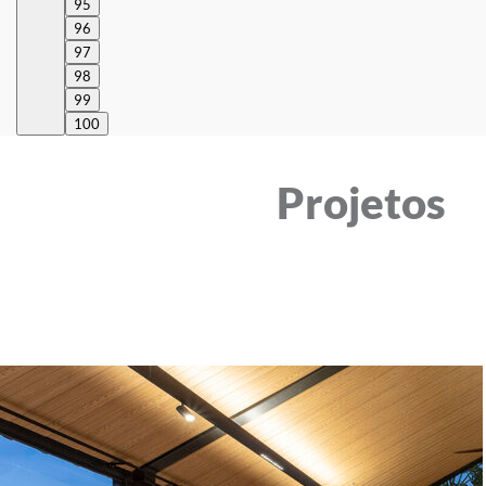
95
96
97
98
99
100
Projetos