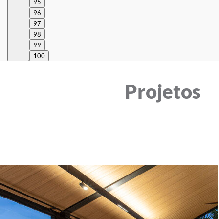
95
96
97
98
99
100
Projetos