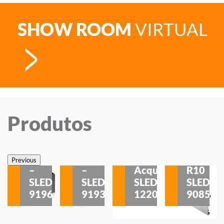
SHOW ROOM
VIRTUAL
Produtos
Veneza
Veneza
Sobrepor
Sobrepor
Potenza
Rodapé
Previous
–
–
Acqua
R10
etores
SLED
SLED
SLED
SLED
is
9196
9193
1220
9085