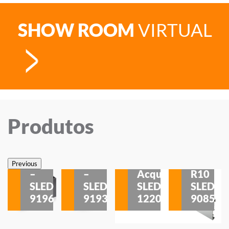
SHOW ROOM
VIRTUAL
Produtos
Veneza
Veneza
Sobrepor
Sobrepor
Potenza
Rodapé
Previous
–
–
Acqua
R10
etores
SLED
SLED
SLED
SLED
is
9196
9193
1220
9085