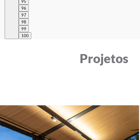
95
96
97
98
99
100
Projetos