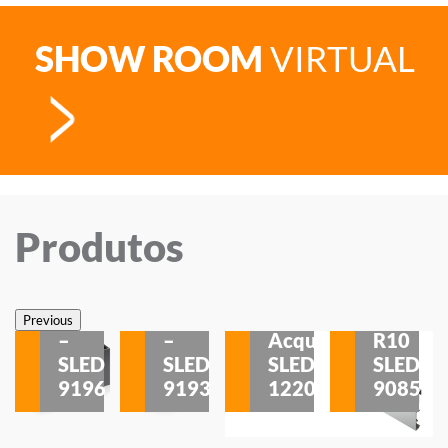
SHOW ROOM
VIRTUAL
Produtos
Veneza
Veneza
Sobrepor
Sobrepor
Potenza
Rodapé
Previous
–
–
Acqua
R10
etores
SLED
SLED
SLED
SLED
is
9196
9193
1220
9085