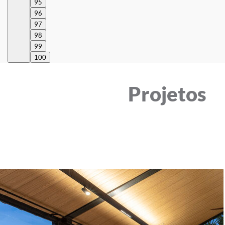
95
96
97
98
99
100
Projetos