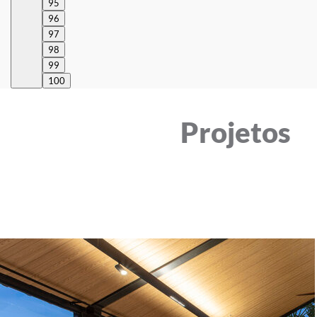
95
96
97
98
99
100
Projetos