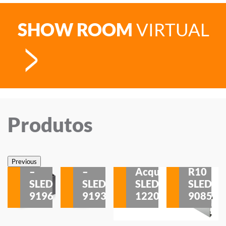
SHOW ROOM
VIRTUAL
Produtos
Veneza
Veneza
Sobrepor
Sobrepor
Potenza
Rodapé
Previous
–
–
Acqua
R10
etores
SLED
SLED
SLED
SLED
is
9196
9193
1220
9085