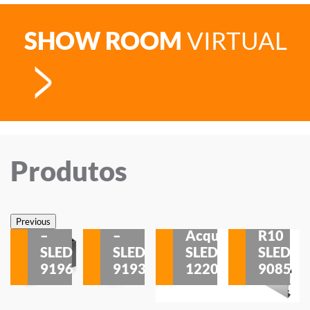
SHOW ROOM
VIRTUAL
Produtos
Veneza
Veneza
Sobrepor
Sobrepor
Potenza
Rodapé
Previous
–
–
Acqua
R10
etores
SLED
SLED
SLED
SLED
is
9196
9193
1220
9085