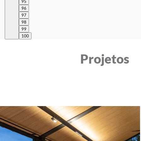
95
96
97
98
99
100
Projetos