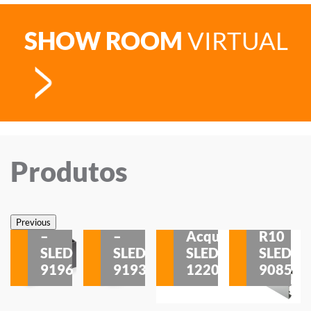
SHOW ROOM
VIRTUAL
Produtos
Veneza
Veneza
Sobrepor
Sobrepor
Potenza
Rodapé
Previous
–
–
Acqua
R10
etores
SLED
SLED
SLED
SLED
is
9196
9193
1220
9085